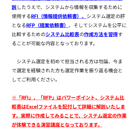
説
したうえで、システムから情報を収集するために
使用する
RFI（情報提供依頼書）、
システム選定の肝
となる
RFP（提案依頼書）
、そしてシステムを公平に
比較するための
システム比較表
の
作成方法を習得
す
ることが可能な内容となっております。
システム選定を初めて担当される方は勿論、今ま
で選定を経験された方も選定作業を振り返る機会と
してご利用ください。
※
「RFI」、「RFP」はパワーポイント、システム比
較表はExcelファイルを配付して詳細に解説いたしま
す。実際に作成してみることで、システム選定の作業
が体験できる演習講座となっております。