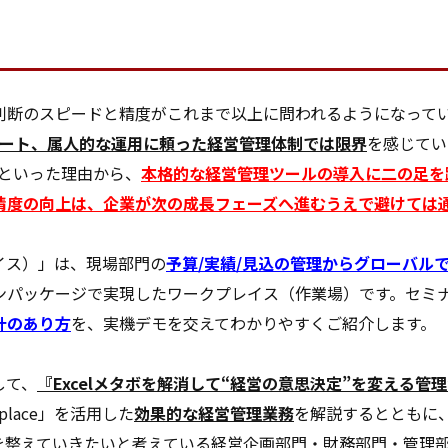
判断のスピードと精度がこれまで以上に問われるようになって
ドシート、属人的な運用に頼った経営管理体制では限界
を感じてい
」といった理由から、
本格的な経営管理ツールの導入に二の足を
精度の向上は、企業が次の成長フェーズへ進むうえで避けては
プレイス）」は、現場部門の
予算/実績/見込の管理からグローバル
ンパッケージで実現したワークプレイス（作業場）です。セミ
計のあり方
を、実機デモを交えてわかりやすくご紹介します。
して、
『Excelメタボを解消して“経営の意思決定”を変える管
lace」を活用した
効果的な経営管理業務
を解説するとともに
を整えていきたいと考えている経営企画部門・財務部門・管理