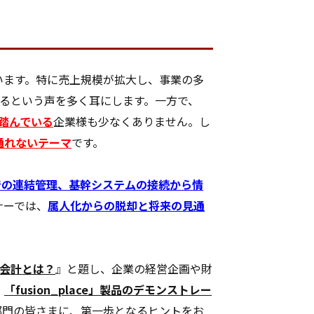
います。特に売上規模が拡大し、事業の多
るという声を多く耳にします。一方で、
踏んでいる
企業様も少なくありません。し
通れないテーマ
です。
での連結管理、基幹システムの接続から情
ナーでは、
属人化からの脱却と将来の見通
理会計とは？
』と題し、企業の経営企画や財
、
「fusion_place」製品のデモンストレー
部門の皆さまに、第一歩となるヒントをお