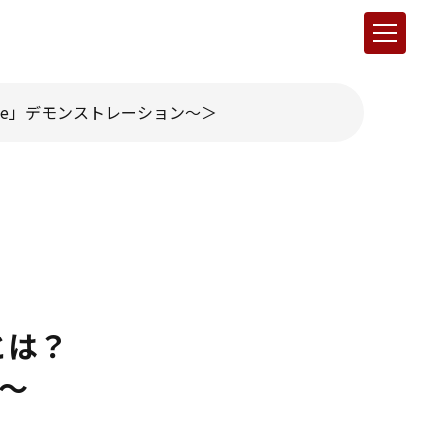
ace」デモンストレーション～
とは？
ン～