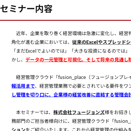
セミナー内容
近年、企業を取り巻く経営環境は急激に変化し、経営
角化が進む企業においては、
従来のExcelやスプレッ
「まだExcelでよいのでは」「大きな投資になるのでは
かし、
データの一元管理と可視化、そして将来の見通し
経営管理クラウド「fusion_place（フュージョン
報活用まで
、
経営管理業務で必要とされている要件をワ
し管理を切り口に、企業様の経営改善に直結する管理会
本セミナーでは、
株式会社フュージョンズ
様をお招き
務部門のご担当者様向けに、経営管理クラウド「fusion_p
ション
をご紹介いたします。これから経営管理の仕組み