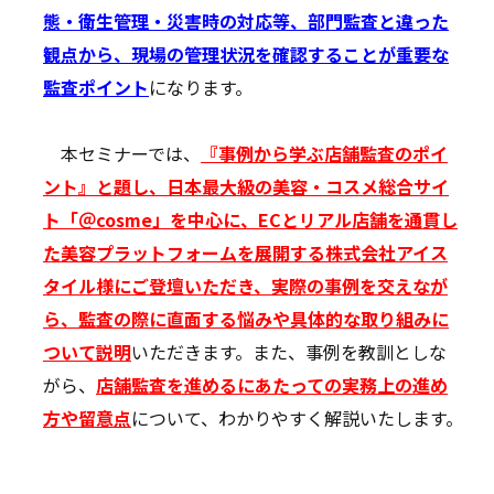
態・衛生管理・災害時の対応等、部門監査と違った
観点から、現場の管理状況を確認することが重要な
監査ポイント
になります。
本セミナーでは、
『事例から学ぶ店舗監査のポイ
ント』と題し、日本最大級の美容・コスメ総合サイ
ト「＠cosme」を中心に、ECとリアル店舗を通貫し
た美容プラットフォームを展開する株式会社アイス
タイル様にご登壇いただき、実際の事例を交えなが
ら、監査の際に直面する悩みや具体的な取り組みに
ついて説明
いただきます。また、事例を教訓としな
がら、
店舗監査を進めるにあたっての実務上の進め
方や留意点
について、わかりやすく解説いたします。