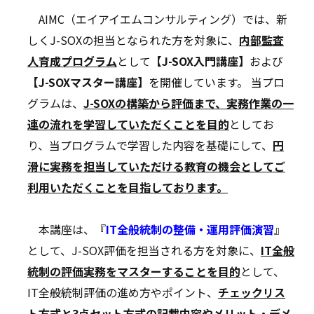
AIMC（エイアイエムコンサルティング）では、新
しくJ-SOXの担当となられた方を対象に、
内部監査
人育成プログラム
として
【J-SOX入門講座】
および
【J-SOXマスター講座】
を開催しています。 当プロ
グラムは、
J-SOXの構築から評価まで、実務作業の一
連の流れを学習していただくことを目的
としてお
り、当プログラムで学習した内容を基礎にして、
円
滑に実務を担当していただける教育の機会としてご
利用いただくことを目指しております。
本講座は、『
IT
全般統制の整備・運用評価演習
』
として、J-SOX評価を担当される方を対象に、
IT全般
統制の評価実務をマスターすることを目的
として、
IT全般統制評価の進め方やポイント、
チェックリス
ト方式と3点セット方式の記載内容やメリット・デメ