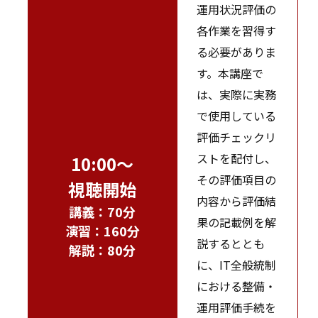
運用状況評価の
各作業を習得す
る必要がありま
す。本講座で
は、実際に実務
で使用している
評価チェックリ
ストを配付し、
10:00～
その評価項目の
視聴開始
内容から評価結
講義：70分
果の記載例を解
演習：160分
説するととも
解説：80分
に、IT全般統制
における整備・
運用評価手続を