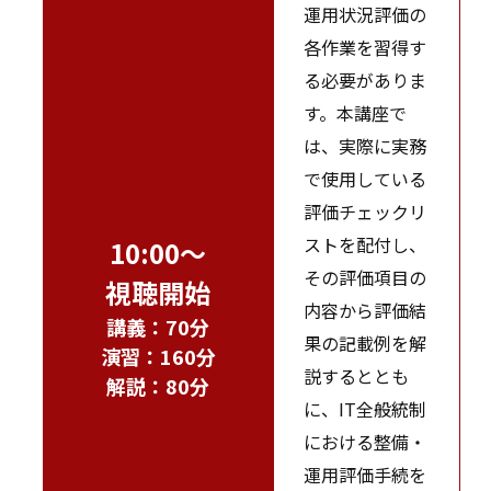
運用状況評価の
各作業を習得す
る必要がありま
す。本講座で
は、実際に実務
で使用している
評価チェックリ
ストを配付し、
10:00～
その評価項目の
視聴開始
内容から評価結
講義：70分
果の記載例を解
演習：160分
説するととも
解説：80分
に、IT全般統制
における整備・
運用評価手続を