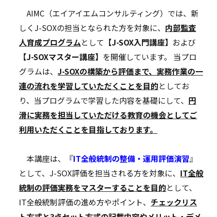
AIMC（エイアイエムコンサルティング）では、新
しくJ-SOXの担当となられた方を対象に、
内部監査
人育成プログラム
として
【J-SOX入門講座】
および
【J-SOXマスター講座】
を開催しています。 当プロ
グラムは、
J-SOXの構築から評価まで、実務作業の一
連の流れを学習していただくことを目的
としてお
り、当プログラムで学習した内容を基礎にして、
円
滑に実務を担当していただける教育の機会としてご
利用いただくことを目指しております。
本講座は、『
IT
全般統制の整備・運用評価演習
』
として、J-SOX評価を担当される方を対象に、
IT全般
統制の評価実務をマスターすることを目的
として、
IT全般統制評価の進め方やポイント、
チェックリス
ト方式と3点セット方式の記載内容やメリット・デメ