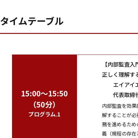
タイムテーブル
【内部監査入
正しく理解す
エイアイエ
15:00～15:50
代表取締役社
（50分）
内部監査を効果
プログラム.1
解することが必
務を進めるため
義（規程の存在