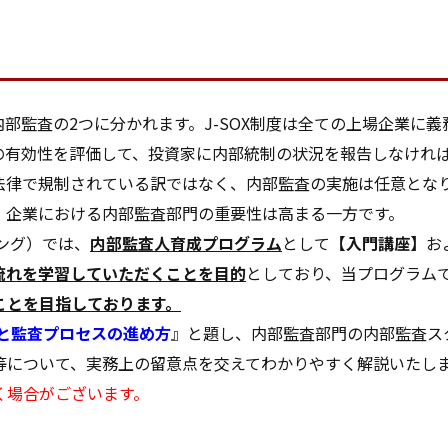
内部監査の2つに分かれます。J-SOX制度は全ての上場企業に
みの有効性を評価して、投資家に内部統制の状況を報告しなけれ
法律で規制されている訳ではなく、内部監査の実施は任意とな
、企業における内部監査部門の重要性は高まる一方です。
ング）では、
内部監査人育成プログラム
として
【入門講座】
お
流れを学習していただくことを目的
としており、当プログラム
ことを目指しております。
と監査プロセスの進め方
』と題し、内部監査部門の内部監査ス
等について、実務上の留意点を交えてわかりやすく解説いたし
く場合がございます。