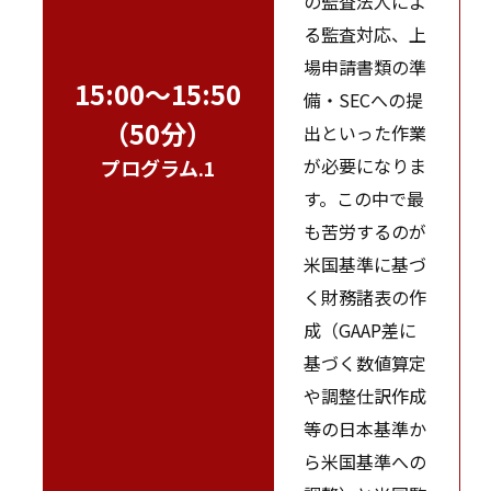
の監査法人によ
る監査対応、上
場申請書類の準
15:00～15:50
備・SECへの提
（50分）
出といった作業
が必要になりま
プログラム.1
す。この中で最
も苦労するのが
米国基準に基づ
く財務諸表の作
成（GAAP差に
基づく数値算定
や調整仕訳作成
等の日本基準か
ら米国基準への