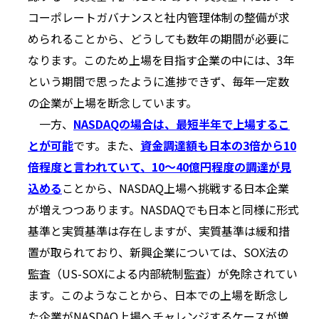
コーポレートガバナンスと社内管理体制の整備が求
められることから、どうしても数年の期間が必要に
なります。このため上場を目指す企業の中には、3年
という期間で思ったように進捗できず、毎年一定数
の企業が上場を断念しています。
一方、
NASDAQの場合は、最短半年で上場するこ
とが可能
です。また、
資金調達額も日本の3倍から10
倍程度と言われていて、10～40億円程度の調達が見
込める
ことから、NASDAQ上場へ挑戦する日本企業
が増えつつあります。NASDAQでも日本と同様に形式
基準と実質基準は存在しますが、実質基準は緩和措
置が取られており、新興企業については、SOX法の
監査（US-SOXによる内部統制監査）が免除されてい
ます。このようなことから、日本での上場を断念し
た企業がNASDAQ上場へチャレンジするケースが増