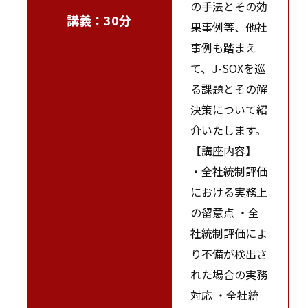
の手法とその効
講義：30分
果事例等、他社
事例も踏まえ
て、J-SOXを巡
る課題とその解
決策について紹
介いたします。
【講座内容】
・全社統制評価
における実務上
の留意点 ・全
社統制評価によ
り不備が検出さ
れた場合の実務
対応 ・全社統