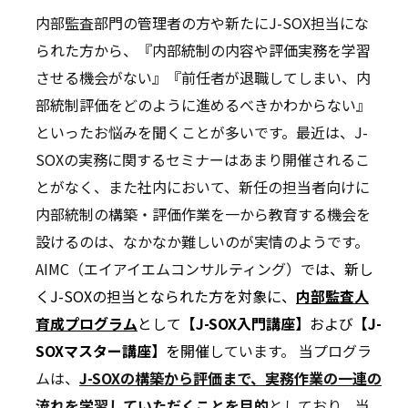
内部監査部門の管理者の方や新たにJ-SOX担当にな
られた方から、『内部統制の内容や評価実務を学習
させる機会がない』『前任者が退職してしまい、内
部統制評価をどのように進めるべきかわからない』
といったお悩みを聞くことが多いです。最近は、J-
SOXの実務に関するセミナーはあまり開催されるこ
とがなく、また社内において、新任の担当者向けに
内部統制の構築・評価作業を一から教育する機会を
設けるのは、なかなか難しいのが実情のようです。
AIMC（エイアイエムコンサルティング）で
は、新し
くJ-SOXの担当となられた方を対象に、
内部監査人
育成プログラム
として
【J-SOX入門講座】
および
【J-
SOXマスター講座】
を開催し
ています。 当プログラ
ムは、
J-SOXの構築から評価まで、実務作業の一連の
流れを学習していただくことを目的
としており、当