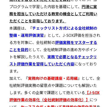
プログラムで学習した内容を基礎にして、
円滑に実
務を担当していただける教育の機会としてご利用い
ただくことを目指しております。
本講座は、『
チェックリスト方式による全社統制の
整備・運用評価演習
』として、J-SOX評価を担当され
る方を対象に、全社統制の
評価実務をマスターする
ことを目的
として、全社統制評価の進め方やポイン
トを解説したうえで、
実務で必要となるチェックリ
スト評価作業を習得していただく内容
になっており
ます。
加えて、『
実務向けの基礎講座・応用編
』として、全
社統制評価実務の留意点や課題についても解説いた
します。多くの企業で課題として抱えている
【J-SOX
評価作業の効率化（全社統制評価の効率化）】
につ
いて、
ケーススタディを用いて具体的な効率化手法
を