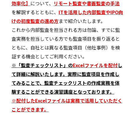
効率化】
について、
リモート監査や書面監査の手法
を解説
するとともに、
ITを活用した内部監査やIPO向
けの初度監査
の進
め方
まで紹介いたします。
これから内部監査を担当される方は勿論、すでに監
査実務を担当している方でも監査項目を振り返ると
ともに、自社とは異なる監査項目（他社事例）を検
証する機会としてご利用ください。
※「監査チェックリスト」の
Excelファイルを配付
し
て詳細に解説いたします。実際に監査項目を作成し
てみることで、監査チェックリストの作成実務を体
験することができる演習講座となっております。
※配付したExcelファイルは実務で活用していただく
ことができます。