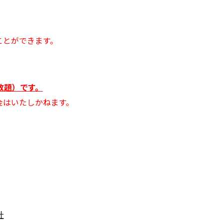
）
ことができます。
見放題）です。
金はいたしかねます。
。
社