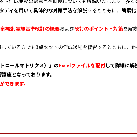
セット作成実務の留意点や課題についても解説いたします。多く
タディを用いて具体的な対策手法
を解説するとともに、
簡素
化
内部統制実施基準改訂の概要
および
改訂のポイント・対策
を解
担当している方でも3点セットの作成過程を復習するとともに、
ントロールマトリクス）」の
Excelファイルを配付
して詳細に解
習講座となっております。
とができます。