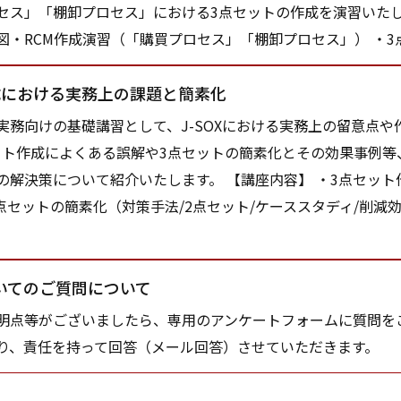
セス」「棚卸プロセス」における3点セットの作成を演習いたし
図・RCM作成演習（「購買プロセス」「棚卸プロセス」） ・
成における実務上の課題と簡素化
務向けの基礎講習として、J-SOXにおける実務上の留意点や
ット作成によくある誤解や3点セットの簡素化とその効果事例等、
の解決策について紹介いたします。 【講座内容】 ・3点セット
点セットの簡素化（対策手法/2点セット/ケーススタディ/削減
いてのご質問について
点等がございましたら、専用のアンケートフォームに質問を
り、責任を持って回答（メール回答）させていただきます。