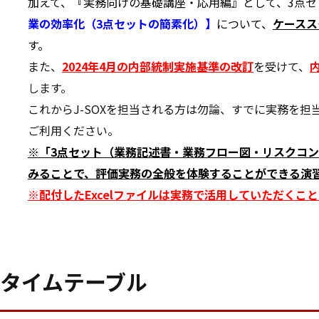
加えて、『実務向けの基礎講座・応用編』として、3点
業の効率化（3点セットの簡素化）】
について、
ケースス
す。
また、
2024年4月の内部統制実施基準の改訂
を受けて、
します。
これからJ-SOXを担当される方は勿論、すでに実務を
ご利用ください。
※「3点セット（業務記述書・業務フロー図・リスクコ
みることで、評価実務の全般を体験することができる演
※配付したExcelファイルは実務で活用していただくこ
タイムテーブル