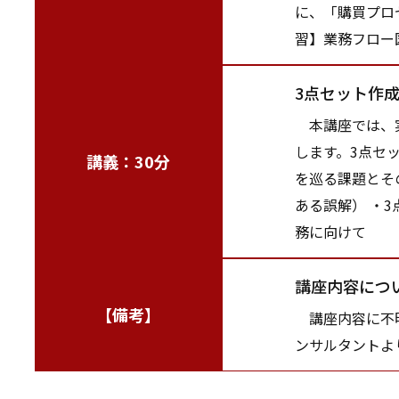
に、「購買プロ
習】業務フロー
3点セット作
本講座では、実
します。3点セ
講義：30分
を巡る課題とそ
ある誤解） ・3
務に向けて
講座内容につ
【備考】
講座内容に不明
ンサルタントよ