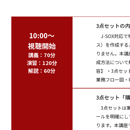
3点セットの
10:00～
J-SOX対応
視聴開始
ス）を作成する
りません。本講
講義：70分
成方法について
演習：120分
解説：60分
容】 ・3点セ
業務フロー図・
3点セット「
3点セットは業
ールを明確にし
ります。本講座