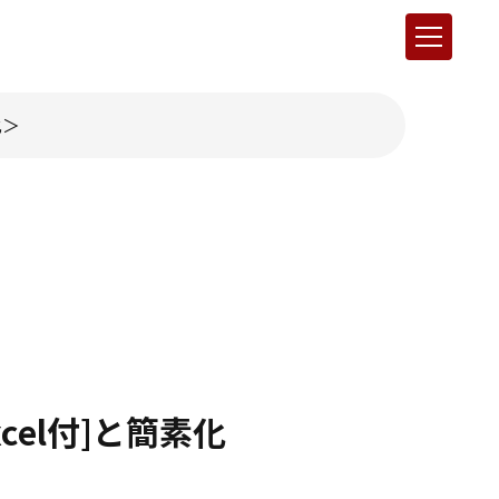
化
el付]と簡素化