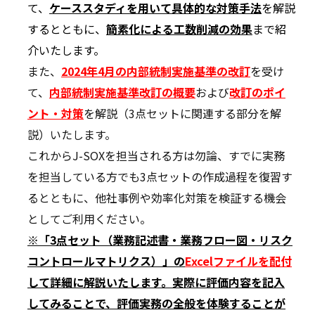
て、
ケーススタディを用いて具体的な対策手法
を解説
するとともに、
簡素
化による工数削減の効果
まで紹
介いたします。
また、
2024年4月の内部統制実施基準の改訂
を受け
て、
内部統制実施基準改訂の概要
および
改訂のポイ
ント・対策
を解説（3点セットに関連する部分を解
説）いたします。
これからJ-SOXを担当される方は勿論、すでに実務
を担当している方でも3点セットの作成過程を復習す
るとともに、他社事例や効率化対策を検証する機会
としてご利用ください。
※「3点セット（業務記述書・業務フロー図・リスク
コントロールマトリクス）」の
Excelファイルを配付
して詳細に解説いたします。実際に評価内容を記入
してみることで、評価実務の全般を体験することが