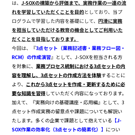
は、
J-SOXの構築から評価まで、実務作業の一連の流
れを学習していただくことを目的
としており、当プ
ログラムで学習した内容を基礎にして、
円滑に実務
を担当していただける教育の機会としてご利用いた
だくことを目指しております。
今回は、『
3点セット（業務記述書・業務フロー図・
RCM）の作成演習
』
として、J-SOXを担当される方
を対象に、
業務プロセス統制における3点セットの内
容を理解し、3点セットの作成方法を体験
することに
より、
これから3点セットを作成・更新するために必
要な知識を習得
していただく内容になっております。
加えて、『実務向けの基礎講座・応用編』として、3
点セット作成実務の留意点や課題についても解説い
たします。多くの企業で課題として抱えている
【J-
SOX作業の効率化（3点セットの簡素化）】
につい