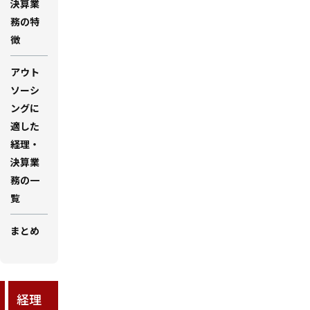
決算業
務の特
徴
アウト
ソーシ
ングに
適した
経理・
決算業
務の一
覧
まとめ
経理