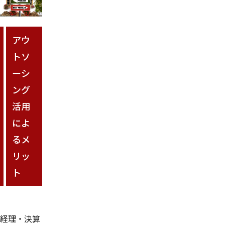
アウ
トソ
ーシ
ング
活用
によ
るメ
リッ
ト
経理・決算