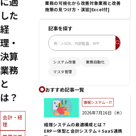
に適
業務の可視化から改善対象業務と改善
施策の見つけ方・演習[Excel付]
した
経
記事を探す
理・
決算
システム改善
業務自動化
業務
マスタ管理
と
おすすめ記事一覧
は？
情報システム・IT
2026年7月16日（木）
会計・経
理
経理システムの最適構成とは？
ERP一体型と会計システム＋SaaS連携