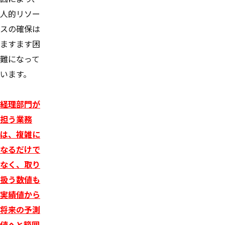
人的リソー
スの確保は
ますます困
難になって
います。
経理部門が
担う業務
は、複雑に
なるだけで
なく、取り
扱う数値も
実績値から
将来の予測
値へと範囲