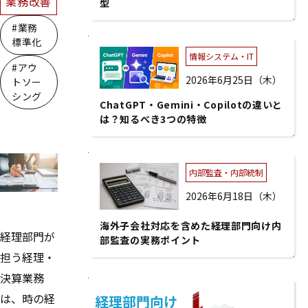
業務改善
型
#業務
標準化
情報システム・IT
#アウ
2026年6月25日（木）
トソー
シング
ChatGPT・Gemini・Copilotの違いと
は？知るべき3つの特徴
内部監査・内部統制
2026年6月18日（木）
海外子会社対応を含めた経理部門向け内
経理部門が
部監査の実務ポイント
担う経理・
決算業務
は、時の経
経理部門向け